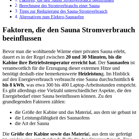
Faktoren, die den Sauna Stromverbrauch beeinflussen
Berechnung des Stromverbrauchs einer Sauna
Tipps zur Reduzierung des Sauna-Stromverbrauch
Alternativen zum Elektro-Saunaofen
Faktoren, die den Sauna Stromverbrauch
beeinflussen
Bevor man die wohltuende Wärme einer privaten Sauna erlebt,
dauert es in der Regel zwischen
20 und 30 Minuten, bis die
Kabine ihre Betriebstemperatur erreicht hat
. Der
Saunaofen
ist
verantwortlich für die Erzeugung dieser extremen Hitze und
benötigt deshalb eine bemerkenswerte
Heizleistun
g. Im Hinblick
auf den Energieverbrauch verbraucht eine Sauna durchschnittlich
6
bis 8 kWh
, was etwa 300 bis 400 Laptop-Arbeitsstunden entspricht.
Es gibt allerdings eine Vielzahl unterschiedlicher Aspekte, die den
Energiebedarf einer Sauna beeinflussen können. Zu den
grundlegenden Faktoren zählen:
die Größe der Kabine und das Material, aus dem sie gebaut ist
die Leistungsfähigkeit des Saunaofens
die Art der Sauna
Die
Größe der Kabine sowie das Materia
l, aus dem sie gefertigt