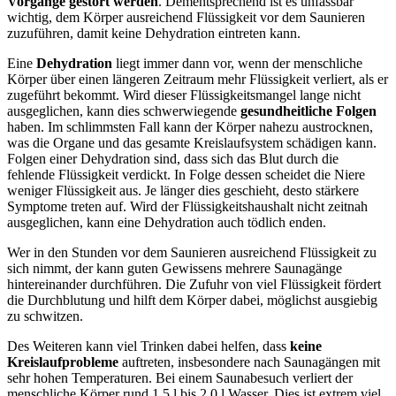
Vorgänge gestört werden
. Dementsprechend ist es unfassbar
wichtig, dem Körper ausreichend Flüssigkeit vor dem Saunieren
zuzuführen, damit keine Dehydration eintreten kann.
Eine
Dehydration
liegt immer dann vor, wenn der menschliche
Körper über einen längeren Zeitraum mehr Flüssigkeit verliert, als er
zugeführt bekommt. Wird dieser Flüssigkeitsmangel lange nicht
ausgeglichen, kann dies schwerwiegende
gesundheitliche Folgen
haben. Im schlimmsten Fall kann der Körper nahezu austrocknen,
was die Organe und das gesamte Kreislaufsystem schädigen kann.
Folgen einer Dehydration sind, dass sich das Blut durch die
fehlende Flüssigkeit verdickt. In Folge dessen scheidet die Niere
weniger Flüssigkeit aus. Je länger dies geschieht, desto stärkere
Symptome treten auf. Wird der Flüssigkeitshaushalt nicht zeitnah
ausgeglichen, kann eine Dehydration auch tödlich enden.
Wer in den Stunden vor dem Saunieren ausreichend Flüssigkeit zu
sich nimmt, der kann guten Gewissens mehrere Saunagänge
hintereinander durchführen. Die Zufuhr von viel Flüssigkeit fördert
die Durchblutung und hilft dem Körper dabei, möglichst ausgiebig
zu schwitzen.
Des Weiteren kann viel Trinken dabei helfen, dass
keine
Kreislaufprobleme
auftreten, insbesondere nach Saunagängen mit
sehr hohen Temperaturen. Bei einem Saunabesuch verliert der
menschliche Körper rund 1,5 l bis 2,0 l Wasser. Dies ist extrem viel