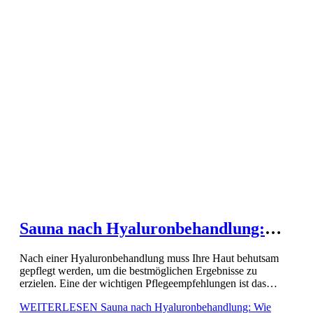
Sauna nach Hyaluronbehandlung:
Wie lange warten?
Nach einer Hyaluronbehandlung muss Ihre Haut behutsam
gepflegt werden, um die bestmöglichen Ergebnisse zu
erzielen. Eine der wichtigen Pflegeempfehlungen ist das
Vermeiden von Hitzeeinwirkung, wie sie in der Sauna auftritt.
WEITERLESEN
Sauna nach Hyaluronbehandlung: Wie
Hohe Temperaturen können das frische […]