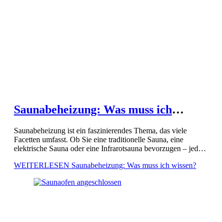
Saunabeheizung: Was muss ich
wissen?
Saunabeheizung ist ein faszinierendes Thema, das viele
Facetten umfasst. Ob Sie eine traditionelle Sauna, eine
elektrische Sauna oder eine Infrarotsauna bevorzugen – jede
Methode hat ihre eigenen Besonderheiten und Vorteile. Das
WEITERLESEN
Saunabeheizung: Was muss ich wissen?
Verständnis der verschiedenen Heizmethoden […]