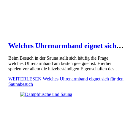
Welches Uhrenarmband eignet sich
für den Saunabesuch
Beim Besuch in der Sauna stellt sich häufig die Frage,
welches Uhrenarmband am besten geeignet ist. Hierbei
spielen vor allem die hitzebeständigen Eigenschaften des
Materials eine entscheidende Rolle. Materialien wie Edelstahl
WEITERLESEN
Welches Uhrenarmband eignet sich für den
oder Titan sollten vermieden […]
Saunabesuch