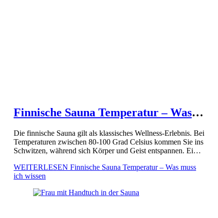
Finnische Sauna Temperatur – Was
muss ich wissen
Die finnische Sauna gilt als klassisches Wellness-Erlebnis. Bei
Temperaturen zwischen 80-100 Grad Celsius kommen Sie ins
Schwitzen, während sich Körper und Geist entspannen. Eine
vorherige Dusche ist wichtig, um die Hygiene zu
WEITERLESEN
Finnische Sauna Temperatur – Was muss
gewährleisten und den […]
ich wissen