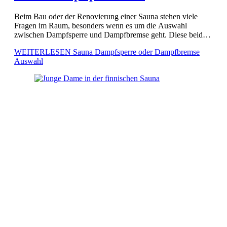
Dampfbremse Auswahl
Beim Bau oder der Renovierung einer Sauna stehen viele
Fragen im Raum, besonders wenn es um die Auswahl
zwischen Dampfsperre und Dampfbremse geht. Diese beiden
Begriffe sind häufig in der Diskussion, jedoch ist es
WEITERLESEN
Sauna Dampfsperre oder Dampfbremse
entscheidend […]
Auswahl