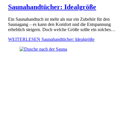
Saunahandtücher: Idealgröße
Ein Saunahandtuch ist mehr als nur ein Zubehör für den
Saunagang – es kann den Komfort und die Entspannung
erheblich steigern. Doch welche Größe sollte ein solches
Handtuch haben, um sowohl praktisch als auch angenehm
WEITERLESEN
Saunahandtücher: Idealgröße
[…]