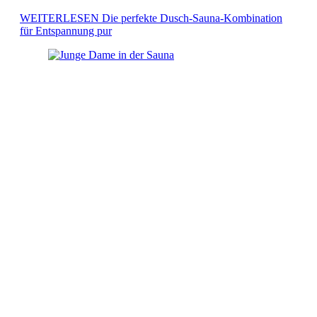
Bedürfnisse zu erfüllen. Sie vereint die wohltuende Wärme
WEITERLESEN
Die perfekte Dusch-Sauna-Kombination
einer Sauna mit dem erfrischenden Erlebnis einer Dusche […]
für Entspannung pur