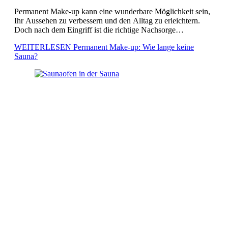
Sauna?
Permanent Make-up kann eine wunderbare Möglichkeit sein,
Ihr Aussehen zu verbessern und den Alltag zu erleichtern.
Doch nach dem Eingriff ist die richtige Nachsorge
entscheidend für ein optimales Ergebnis. Insbesondere sollten
WEITERLESEN
Permanent Make-up: Wie lange keine
Saunabesuche vermieden werden, da […]
Sauna?