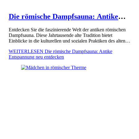
Die römische Dampfsauna: Antike
Entspannung neu entdecken
Entdecken Sie die faszinierende Welt der antiken römischen
Dampfsauna. Diese Jahrtausende alte Tradition bietet
Einblicke in die kulturellen und sozialen Praktiken des alten
Roms. Schon damals wussten die Römer um die Vorteile von
WEITERLESEN
Die römische Dampfsauna: Antike
Wärme und […]
Entspannung neu entdecken