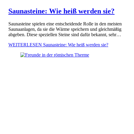
Saunasteine: Wie heiß werden sie?
Saunasteine spielen eine entscheidende Rolle in den meisten
Saunaanlagen, da sie die Wärme speichern und gleichmäßig
abgeben. Diese speziellen Steine sind dafür bekannt, sehr
hohe Temperaturen zu erreichen, was für das optimale
WEITERLESEN
Saunasteine: Wie heiß werden sie?
Saunaerlebnis unabdingbar ist. […]