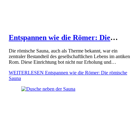
Entspannen wie die Römer: Die
römische Sauna
Die römische Sauna, auch als Therme bekannt, war ein
zentraler Bestandteil des gesellschaftlichen Lebens im antiken
Rom. Diese Einrichtung bot nicht nur Erholung und
Entspannung, sondern diente auch als Treffpunkt für soziale
WEITERLESEN
Entspannen wie die Römer: Die römische
Interaktionen. Die Römer […]
Sauna