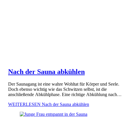
Nach der Sauna abkühlen
Der Saunagang ist eine wahre Wohltat für Körper und Seele.
Doch ebenso wichtig wie das Schwitzen selbst, ist die
anschließende Abkühlphase. Eine richtige Abkühlung nach
der Sauna trägt maßgeblich zur Stärkung des Immunsystems
WEITERLESEN
Nach der Sauna abkühlen
bei und […]