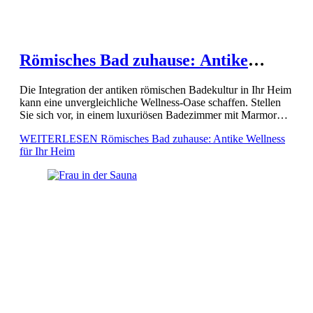
Römisches Bad zuhause: Antike
Wellness für Ihr Heim
Die Integration der antiken römischen Badekultur in Ihr Heim
kann eine unvergleichliche Wellness-Oase schaffen. Stellen
Sie sich vor, in einem luxuriösen Badezimmer mit Marmor
und Terrakotta zu entspannen, während beheizte Böden und
WEITERLESEN
Römisches Bad zuhause: Antike Wellness
Wände für eine […]
für Ihr Heim