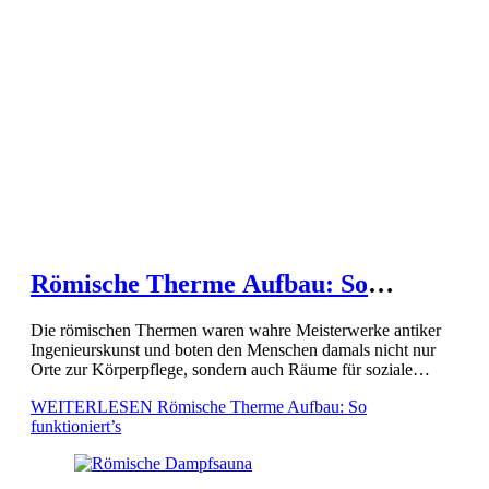
Römische Therme Aufbau: So
funktioniert’s
Die römischen Thermen waren wahre Meisterwerke antiker
Ingenieurskunst und boten den Menschen damals nicht nur
Orte zur Körperpflege, sondern auch Räume für soziale
Interaktionen. In diesem Artikel erfahren Sie, wie diese
WEITERLESEN
Römische Therme Aufbau: So
komplexen Bäder funktionierten. Besonders […]
funktioniert’s