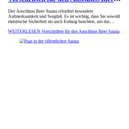
Sauna
Der Anschluss Ihrer Sauna erfordert besondere
Aufmerksamkeit und Sorgfalt. Es ist wichtig, dass Sie sowohl
elektrische Sicherheit als auch Erdung beachten, um das
Risiko von Unfällen zu minimieren. Eine fachgerechte
WEITERLESEN
Vorschriften für den Anschluss Ihrer Sauna
Installation sollte stets durch qualifizierte […]