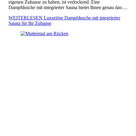
eigenen Zuhause zu haben, ist verlockend. Eine
Dampfdusche mit integrierter Sauna bietet Ihnen genau das:
erstklassige Entspannung und zahlreiche Gesundheitsvorteile
WEITERLESEN
Luxuriöse Dampfdusche mit integrierter
direkt in Ihren vier Wänden. Dank der Kombination […]
Sauna für Ihr Zuhause