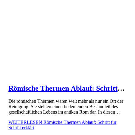
Römische Thermen Ablauf: Schritt
für Schritt erklärt
Die römischen Thermen waren weit mehr als nur ein Ort der
Reinigung. Sie stellten einen bedeutenden Bestandteil des
gesellschaftlichen Lebens im antiken Rom dar. In diesen
beeindruckenden Bädern konnten die Besucher nicht nur
WEITERLESEN
Römische Thermen Ablauf: Schritt für
körperliche Erholung, […]
Schritt erklärt