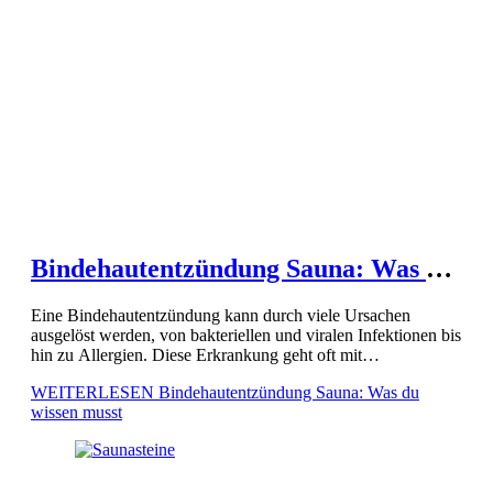
Bindehautentzündung Sauna: Was du
wissen musst
Eine Bindehautentzündung kann durch viele Ursachen
ausgelöst werden, von bakteriellen und viralen Infektionen bis
hin zu Allergien. Diese Erkrankung geht oft mit
unangenehmen Symptomen wie geröteten Augen, Jucken und
WEITERLESEN
Bindehautentzündung Sauna: Was du
übermäßiger Tränenfluss einher. Wenn du eine […]
wissen musst